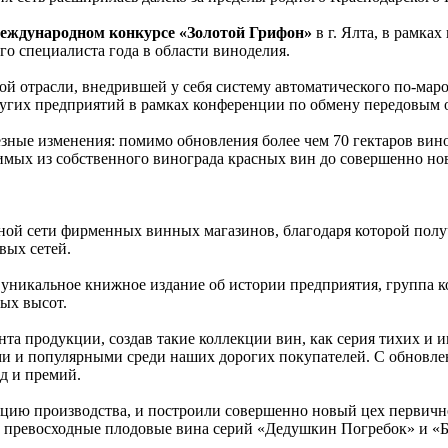
еждународном конкурсе «Золотой Грифон»
в г. Ялта, в рамка
о специалиста года в области виноделия.
й отрасли, внедрившей у себя систему автоматического по-маро
ругих предприятий в рамках конференции по обмену передовым 
езные изменения: помимо обновления более чем 70 гектаров ви
имых из собственного винограда красных вин до совершенно но
ной сети фирменных винных магазинов, благодаря которой полу
вых сетей.
его уникальное книжное издание об истории предприятия, груп
вых высот.
та продукции, создав такие коллекции вин, как серия тихих и 
ыми и популярными среди наших дорогих покупателей. С обновл
ад и премий.
ию производства, и построили совершенно новый цех первично
ент превосходные плодовые вина серий «Дедушкин Погребок» и «