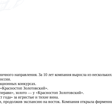
чного направления. За 10 лет компания выросла из нескольких 
оссии.
ационных конкурсах.
а «Красностоп Золотовский».
перави», золото — у «Красностоп Золотовский».
т года» за игристые и тихие вина.
и, продолжив экспансию на восток. Компания открыла фирменны