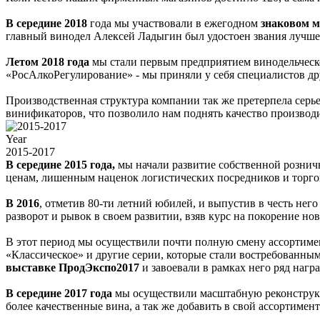
В середине 2018
года мы участвовали в ежегодном
знаковом м
главный винодел Алексей Ладыгин был удостоен звания лучшег
Летом 2018 года
мы стали первым предприятием винодельческо
«РосАлкоРегулирование» - мы приняли у себя специалистов д
Производственная структура компании так же претерпела серь
винификаторов, что позволило нам поднять качество производ
Year
2015-2017
В середине 2015 года,
мы начали развитие собственной рознич
ценам, лишенным наценок логистических посредников и торго
В 2016
, отметив 80-ти летний юбилей, и выпустив в честь н
разворот и рывок в своем развитии, взяв курс на покорение но
В этот период мы осуществили почти полную смену ассортимен
«Классическое» и другие серии, которые стали востребованн
выставке
ПродЭкспо2017
и завоевали в рамках него ряд нагр
В середине 2017 года
мы осуществили масштабную реконструкц
более качественные вина, а так же добавить в свой ассортим