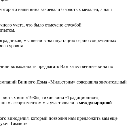
х которого наши вина завоевали 6 золотых медалей, а наш
чного учета, что было отмечено службой
опытом.
ноградников, мы ввели в эксплуатацию серию современных
вого уровня.
чили возможность предлагать Вам качественные вина по
па компаний Винного Дома «Мильстрим» совершила значительный
игристых вин «1936», тихие вина «Традиционное»,
енным ассортиментом мы участвовали в
международной
го виноделия, который позволил нам предложить вам еще
Букет Тамани».