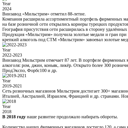
Year
2024
Винзавод «Мильстрим» отметил 88-летие.
Компания расширила ассортиментный портфель фирменных мага
на базе розничной сети открылись корнеры турецких продукто
География присутствия сети расширилась в сторону удалённых
Продукция «Мильстрим» получила золотые медали и гран при в
крепкий алкоголь под СТМ «Мильстрим» завоевал золотые медал
Year
2022-2023
Винзавод Мильстрим отмечает 87 лет. В портфеле фирменных 
алкоголя: ром, джин, коньяк, ликёр. Открыто более 300 розн
ПродЭкспо, Форбс100 и др.
Year
2019-2021
Сеть розничных магазинов Мильстрим достигает 300+ магазино
Италией, Австралией, Израилем, Францией и др. странами. Но
Year
2018
В 2018 году
наше развитие продолжало набирать обороты.
Количество наших фирменных магазинов достигло 120, а сама и