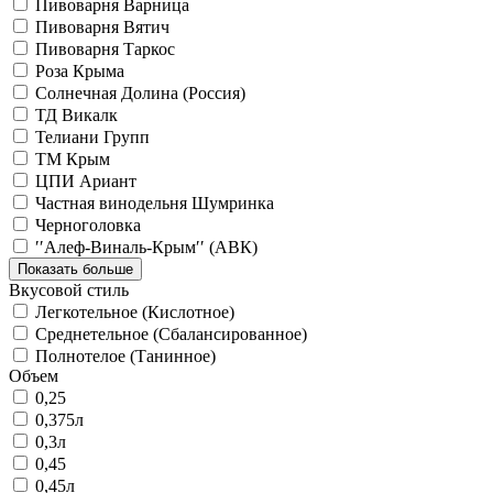
Пивоварня Варница
Пивоварня Вятич
Пивоварня Таркос
Роза Крыма
Солнечная Долина (Россия)
ТД Викалк
Телиани Групп
ТМ Крым
ЦПИ Ариант
Частная винодельня Шумринка
Черноголовка
′′Алеф-Виналь-Крым′′ (АВК)
Показать больше
Вкусовой стиль
Легкотельное (Кислотное)
Среднетельное (Сбалансированное)
Полнотелое (Танинное)
Объем
0,25
0,375л
0,3л
0,45
0,45л