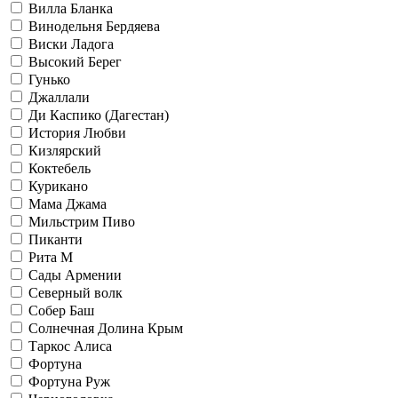
Вилла Бланка
Винодельня Бердяева
Виски Ладога
Высокий Берег
Гунько
Джаллали
Ди Каспико (Дагестан)
История Любви
Кизлярский
Коктебель
Курикано
Мама Джама
Мильстрим Пиво
Пиканти
Рита М
Сады Армении
Северный волк
Собер Баш
Солнечная Долина Крым
Таркос Алиса
Фортуна
Фортуна Руж