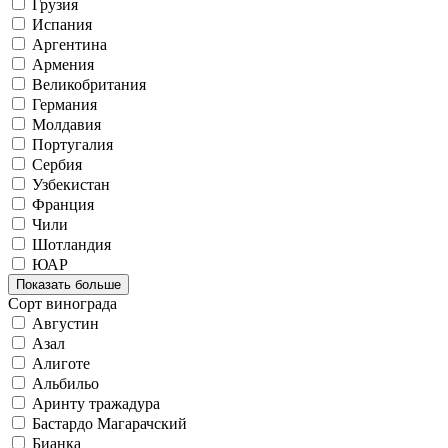
Грузия
Испания
Аргентина
Армения
Великобритания
Германия
Молдавия
Португалия
Сербия
Узбекистан
Франция
Чили
Шотландия
ЮАР
Показать больше
Сорт винограда
Августин
Азал
Алиготе
Альбильо
Аринту тражадура
Бастардо Магарачский
Бианка