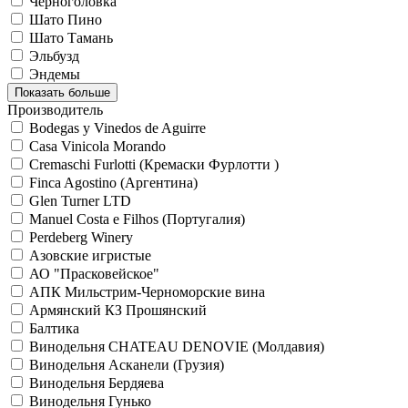
Черноголовка
Шато Пино
Шато Тамань
Эльбузд
Эндемы
Показать больше
Производитель
Bodegas y Vinedos de Aguirre
Casa Vinicola Morando
Cremaschi Furlotti (Кремаски Фурлотти )
Finca Agostino (Аргентина)
Glen Turner LTD
Manuel Costa e Filhos (Португалия)
Perdeberg Winery
Азовские игристые
АО "Прасковейское"
АПК Мильстрим-Черноморские вина
Армянский КЗ Прошянский
Балтика
Винодельня CHATEAU DENOVIE (Молдавия)
Винодельня Асканели (Грузия)
Винодельня Бердяева
Винодельня Гунько