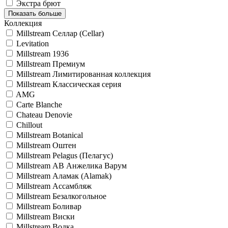
Экстра брют
Показать больше
Коллекция
Millstream Селлар (Cellar)
Levitation
Millstream 1936
Millstream Премиум
Millstream Лимитированная коллекция
Millstream Классическая серия
AMG
Carte Blanche
Chateau Denovie
Chillout
Millstream Botanical
Millstream Oштен
Millstream Pelagus (Пелагус)
Millstream АВ Анжелика Варум
Millstream Аламак (Alamak)
Millstream Ассамбляж
Millstream Безалкогольное
Millstream Боливар
Millstream Виски
Millstream Водка