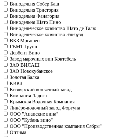
Винодельня Собер Баш
Винодельня Тристория
Винодельня Фанагория
Винодельня Шато Пино
Винодельческое хозяйство Шато де Талю
Винодельческое хозяйство Эльбузд
ВКЗ Мргашен
ГВМТ Групп
Дербент Вино
Завод марочных вин Коктебель
ЗАО ВИЛАШ
ЗАО Новокубанское
Золотая Балка
КВКЗ
Кизлярский коньячный завод
Компания Ладога
Крымская Водочная Компания
Ликёро-водочный завод Фортуна
ООО "Анапские вина"
ООО "Кубань вино"
ООО "Производственная компания Сябры"
Оптима