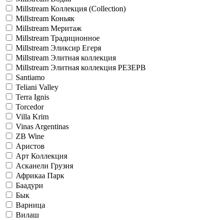
Millstream Коллекция (Collection)
Millstream Коньяк
Millstream Меритаж
Millstream Традиционное
Millstream Эликсир Егеря
Millstream Элитная коллекция
Millstream Элитная коллекция РЕЗЕРВ
Santiamo
Teliani Valley
Terra Ignis
Torcedor
Villa Krim
Vinas Argentinas
ZB Wine
Аристов
Арт Коллекция
Асканели Грузия
Африкаа Парк
Баадури
Бык
Варница
Вилаш