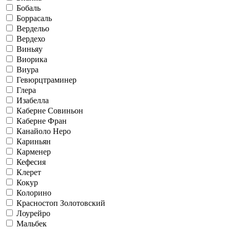
Бобаль
Боррасаль
Вердельо
Вердехо
Виньяу
Виорика
Виура
Гевюрцтраминер
Глера
Изабелла
Каберне Совиньон
Каберне Фран
Канайоло Неро
Кариньян
Карменер
Кефесия
Клерет
Кокур
Колорино
Красностоп Золотовский
Лоурейро
Мальбек