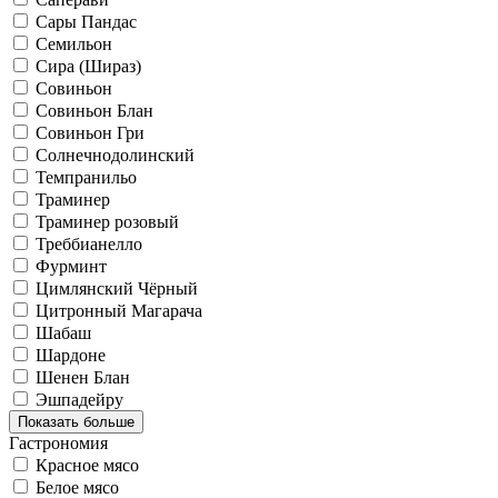
Сары Пандас
Семильон
Сира (Шираз)
Совиньон
Совиньон Блан
Совиньон Гри
Солнечнодолинский
Темпранильо
Траминер
Траминер розовый
Треббианелло
Фурминт
Цимлянский Чёрный
Цитронный Магарача
Шабаш
Шардоне
Шенен Блан
Эшпадейру
Показать больше
Гастрономия
Красное мясо
Белое мясо