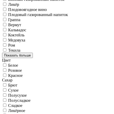
Ликёр
Плодовоягодное вино
Плодовый газированный напиток
Граппа
Вермут
Кальвадос
Коктейль
Медовуха
Ром
Текила
Показать больше
Цвет
Белое
Розовое
Красное
Сахар
Брют
Сухое
Полусухое
Полусладкое
Сладкое
Ликёрное