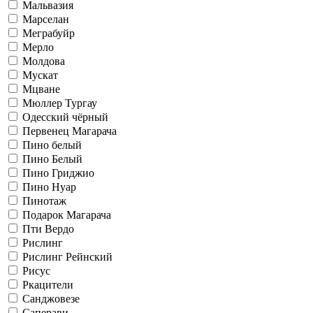
Мальвазия
Марселан
Меграбуйр
Мерло
Молдова
Мускат
Мцване
Мюллер Тургау
Одесский чёрный
Первенец Магарача
Пино белый
Пино Белый
Пино Гриджио
Пино Нуар
Пинотаж
Подарок Магарача
Пти Вердо
Рислинг
Рислинг Рейнский
Рисус
Ркацители
Санджовезе
Саперави