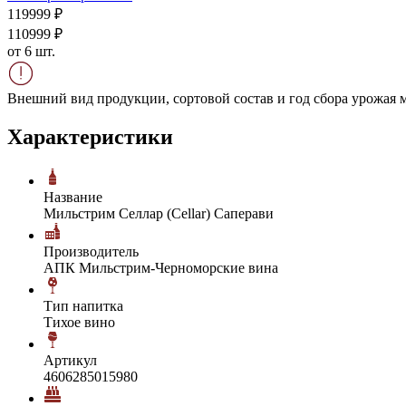
1199
99
₽
1109
99
₽
от 6 шт.
Внешний вид продукции, сортовой состав и год сбора урожая м
Характеристики
Название
Мильстрим Селлар (Cellar) Саперави
Производитель
АПК Мильстрим-Черноморские вина
Тип напитка
Тихое вино
Артикул
4606285015980