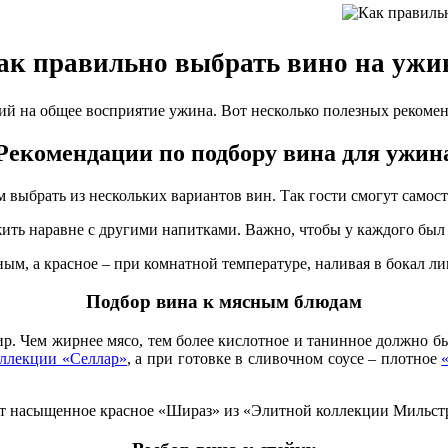
ак правильно выбрать вино на ужи
ий на общее восприятие ужина. Вот несколько полезных рекоме
Рекомендации по подбору вина для ужин
 выбрать из нескольких вариантов вин. Так гости смогут самос
ожить наравне с другими напитками. Важно, чтобы у каждого бы
м, а красное – при комнатной температуре, наливая в бокал лиш
Подбор вина к мясным блюдам
нир. Чем жирнее мясо, тем более кислотное и танинное должно б
ллекции «Селлар»
, а при готовке в сливочном соусе – плотное
т насыщенное красное «Шираз» из «Элитной коллекции Мильст