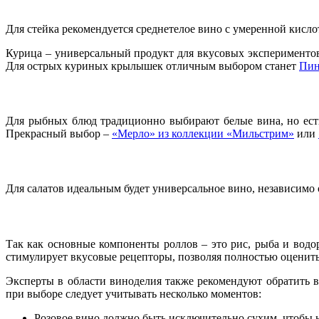
Для стейка рекомендуется среднетелое вино с умеренной кис
Курица – универсальный продукт для вкусовых эксперименто
Для острых куриных крылышек отличным выбором станет
Пин
Для рыбных блюд традиционно выбирают белые вина, но есть
Прекрасный выбор –
«Мерло» из коллекции «Мильстрим»
или
Для салатов идеальным будет универсальное вино, независимо 
Так как основные компоненты роллов – это рис, рыба и водо
стимулирует вкусовые рецепторы, позволяя полностью оценить
Эксперты в области виноделия также рекомендуют обратить 
при выборе следует учитывать несколько моментов:
Розовое вино должно быть исключительно сухим, чтобы 