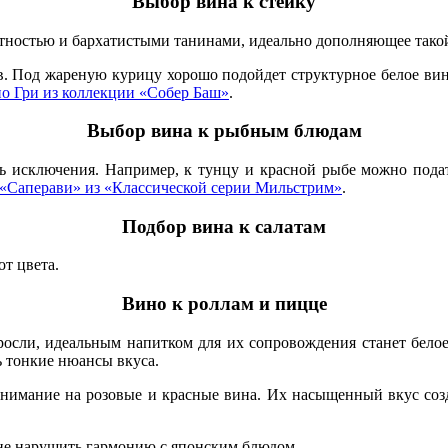
Выбор вина к стейку
лотностью и бархатистыми танинами, идеально дополняющее так
в. Под жареную курицу хорошо подойдет структурное белое ви
о Гри из коллекции «Собер Баш»
.
Выбор вина к рыбным блюдам
 исключения. Например, к тунцу и красной рыбе можно подать 
«Саперави» из «Классической серии Мильстрим»
.
Подбор вина к салатам
от цвета.
Вино к роллам и пицце
росли, идеальным напитком для их сопровождения станет белое
 тонкие нюансы вкуса.
внимание на розовые и красные вина. Их насыщенный вкус соз
не нарушить гармонию с японским блюдом.