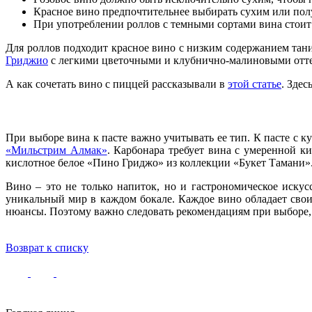
Красное вино предпочтительнее выбирать сухим или пол
При употреблении роллов с темными сортами вина стоит и
Для роллов подходит красное вино с низким содержанием та
Гриджио
с легкими цветочными и клубнично-малиновыми оттенк
А как сочетать вино с пиццей рассказывали в
этой статье
. Здес
При выборе вина к пасте важно учитывать ее тип. К пасте с 
«Мильстрим Алмак»
. Карбонара требует вина с умеренной к
кислотное белое «Пино Гриджо» из коллекции «Букет Тамани»
Вино – это не только напиток, но и гастрономическое иску
уникальный мир в каждом бокале. Каждое вино обладает свои
нюансы. Поэтому важно следовать рекомендациям при выборе, о
Возврат к списку