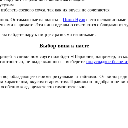
усухим.
збегать соевого соуса, так как их вкусы не сочетаются.
нинов. Оптимальные варианты –
Пино Нуар
с его шелковистыми 
ами в аромате. Эти вина идеально сочетаются с блюдами из ту
ь вы найдете пару к пицце с разными начинками.
Выбор вина к пасте
курицей в сливочном соусе подойдет «Шардоне», например, из к
ислотностью, не выдержанного – выберите
полусладкое белое 
.
сство, обладающее своими ритуалами и тайнами. От виноград
м характером, вкусом и ароматом. Правильно подобранное вино
собенно когда делаете это самостоятельно.