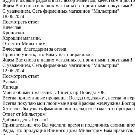
Будем и дальше радовать Вас ассортиментом, качеством и дост
Ждем Вас снова в наших магазинах за приятными покупками!
С уважением, Сеть фирменных магазинов "Мильстрим".
18.06.2024
Посмотреть ответ
Вячеслав
Кропоткин
Хороший магазин.
Ответ от Мильстрим
Вячеслав, благодарим за отзыв.
Приятно узнать, что Вам у нас понравилось.
Ждем Вас снова в наших магазинах за приятными покупками!
С уважением, Сеть фирменных магазинов "Мильстрим".
12.06.2024
Посмотреть ответ
Руслан
Липецк
Мой любимый магазин: г.Липецк пр.Победы 70Б.
Всегда приветливые продавцы. Всегда подскажут, всегда инте
Всегда покупаю мои любимые вина Красная жемчужина,Боспо
Хотелось бы узнать фамилию винодела,кто создал эти прекрасн
Ответ от Мильстрим
Добрый день, Руслан!
Признательны что Вы уделили время и поделились своими впе
Рады, что продукция Винного Дома Мильстрим Вам нравится.