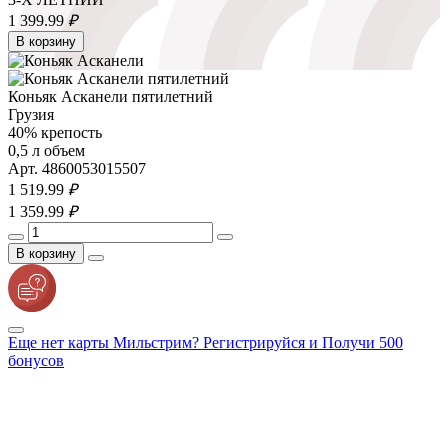
1 399.
99
₽
В корзину
Коньяк Асканели пятилетний
Грузия
40% крепость
0,5 л объем
Арт. 4860053015507
1 519.
99
₽
1 359.
99
₽
В корзину
Еще нет карты Мильстрим? Регистрируйся и Получи 500
бонусов