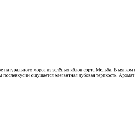
 натурального морса из зелёных яблок сорта Мельба. В мягком 
гом послевкусии ощущается элегантная дубовая терпкость. Аро