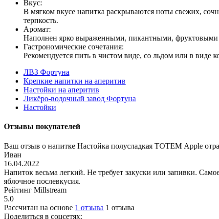
Вкус:
В мягком вкусе напитка раскрываются ноты свежих, сочн
терпкость.
Аромат:
Наполнен ярко выраженными, пикантными, фруктовыми 
Гастрономические сочетания:
Рекомендуется пить в чистом виде, со льдом или в виде к
ЛВЗ Фортуна
Крепкие напитки на аперитив
Настойки на аперитив
Ликёро-водочный завод Фортуна
Настойки
Отзывы покупателей
Ваш отзыв о напитке Настойка полусладкая ТОТЕМ Apple отра
Иван
16.04.2022
Напиток весьма легкий. Не требует закуски или запивки. Сам
яблочное послевкусия.
Рейтинг Millstream
5.0
Рассчитан на основе
1 отзыва
1 отзыва
Поделиться в соцсетях: