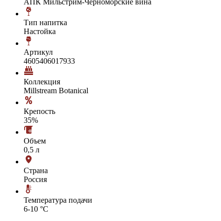
АПК Мильстрим-Черноморские вина
Тип напитка
Настойка
Артикул
4605406017933
Коллекция
Millstream Botanical
Крепость
35%
Объем
0,5 л
Страна
Россия
Температура подачи
6-10 °С