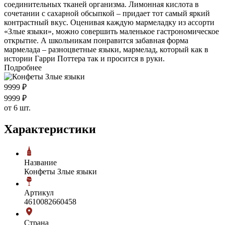
соединительных тканей организма. Лимонная кислота в
сочетании с сахарной обсыпкой – придает тот самый яркий
контрастный вкус. Оценивая каждую мармеладку из ассорти
«Злые языки», можно совершить маленькое гастрономическое
открытие. А школьникам понравится забавная форма
мармелада – разноцветные языки, мармелад, который как в
истории Гарри Поттера так и просится в руки.
Подробнее
99
99
₽
99
99
₽
от 6 шт.
Характеристики
Название
Конфеты Злые языки
Артикул
4610082660458
Страна