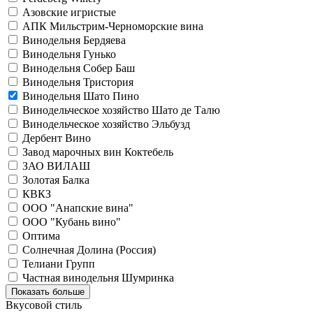
Азовские игристые
АПК Мильстрим-Черноморские вина
Винодельня Бердяева
Винодельня Гунько
Винодельня Собер Баш
Винодельня Тристория
Винодельня Шато Пино
Винодельческое хозяйство Шато де Талю
Винодельческое хозяйство Эльбузд
Дербент Вино
Завод марочных вин Коктебель
ЗАО ВИЛАШ
Золотая Балка
КВКЗ
ООО "Анапские вина"
ООО "Кубань вино"
Оптима
Солнечная Долина (Россия)
Телиани Групп
Частная винодельня Шумринка
Показать больше
Вкусовой стиль