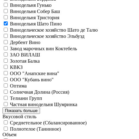
Винодельня Гунько
Винодельня Собер Баш
Винодельня Тристория
Винодельня Шато Пино
Винодельческое хозяйство Шато де Талю
Винодельческое хозяйство Эльбузд
Дербент Вино
Завод марочных вин Коктебель
ЗАО ВИЛАШ
Золотая Балка
КВКЗ
ООО "Анапские вина"
ООО "Кубань вино"
Оптима
Солнечная Долина (Россия)
Телиани Групп
Частная винодельня Шумринка
Показать больше
Вкусовой стиль
Среднетельное (Сбалансированное)
Полнотелое (Танинное)
Объем