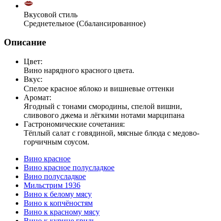
Вкусовой стиль
Среднетельное (Сбалансированное)
Описание
Цвет:
Вино нарядного красного цвета.
Вкус:
Спелое красное яблоко и вишневые оттенки⠀
Аромат:
Ягодный с тонами смородины, спелой вишни,
сливового джема и лёгкими нотами марципана
Гастрономические сочетания:
Тёплый салат с говядиной, мясные блюда с медово-
горчичным соусом.
Вино красное
Вино красное полусладкое
Вино полусладкое
Мильстрим 1936
Вино к белому мясу
Вино к копчёностям
Вино к красному мясу
Вино к курице гриль