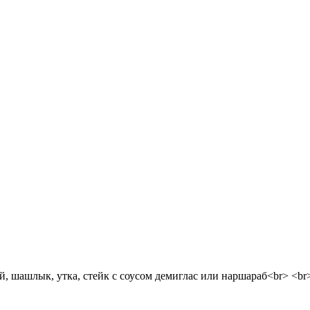
й, шашлык, утка, стейк с соусом демиглас или наршараб<br> <br