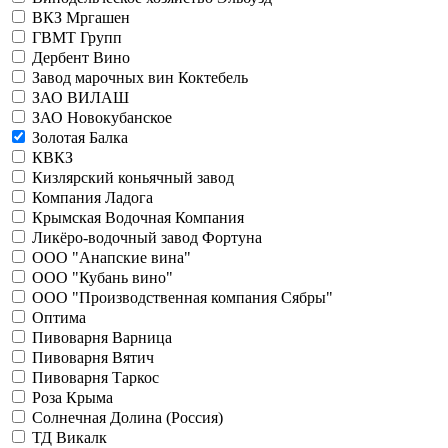
ВКЗ Мргашен
ГВМТ Групп
Дербент Вино
Завод марочных вин Коктебель
ЗАО ВИЛАШ
ЗАО Новокубанское
Золотая Балка
КВКЗ
Кизлярский коньячный завод
Компания Ладога
Крымская Водочная Компания
Ликёро-водочный завод Фортуна
ООО "Анапские вина"
ООО "Кубань вино"
ООО "Производственная компания Сябры"
Оптима
Пивоварня Варница
Пивоварня Вятич
Пивоварня Таркос
Роза Крыма
Солнечная Долина (Россия)
ТД Викалк