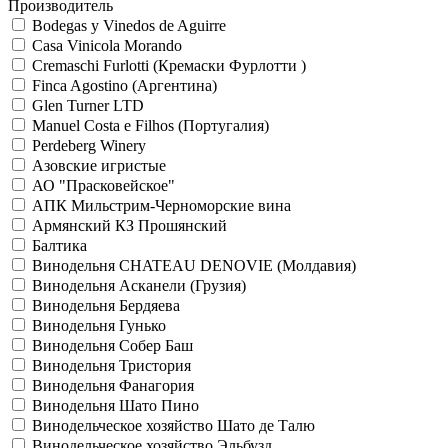
Производитель
Bodegas y Vinedos de Aguirre
Casa Vinicola Morando
Cremaschi Furlotti (Кремаски Фурлотти )
Finca Agostino (Аргентина)
Glen Turner LTD
Manuel Costa e Filhos (Португалия)
Perdeberg Winery
Азовские игристые
АО "Прасковейское"
АПК Мильстрим-Черноморские вина
Армянский КЗ Прошянский
Балтика
Винодельня CHATEAU DENOVIE (Молдавия)
Винодельня Асканели (Грузия)
Винодельня Бердяева
Винодельня Гунько
Винодельня Собер Баш
Винодельня Тристория
Винодельня Фанагория
Винодельня Шато Пино
Винодельческое хозяйство Шато де Талю
Винодельческое хозяйство Эльбузд