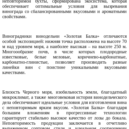
неповторимой бухты, сформирована экосистема, которая
обеспечивает оптимальные условия для вызревания
винограда со сбалансированными вкусовыми и ароматными
свойствами.
Виноградники винодельни «Золотая Балка» отличаются
особой экспозицией: нижняя точка расположена на высоте 70
м над уровнем моря, а наиболее высокая – на высоте 250 м.
Многоообразие почв, в числе которых плодородные
известковые, белые меловые, коричнево-карбонатные,
карбонатно-глинистые, позволяет производить разные
линейки вин с поистине уникальными вкусовыми
качествами.
Близость Черного моря, изобильность земли, благодатный
микроклимат, а также многовековая история винодельческого
дела обеспечивают идеальные условия для изготовления вина
с неповторимым ярким вкусом. «Золотая Балка» благодаря
большим вложениям в прогрессивные технологии
гарантирует стабильно высокое качество от лозы до бокала.
Неповторимость продукции заключается в отчетливо
выраженном сортовом стиле и идеальном соотношении