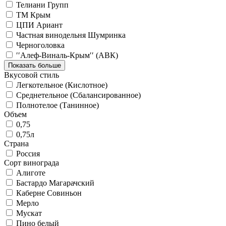
Телиани Групп
ТМ Крым
ЦПИ Ариант
Частная винодельня Шумринка
Черноголовка
′′Алеф-Виналь-Крым′′ (АВК)
Показать больше
Вкусовой стиль
Легкотельное (Кислотное)
Среднетельное (Сбалансированное)
Полнотелое (Танинное)
Объем
0,75
0,75л
Страна
Россия
Сорт винограда
Алиготе
Бастардо Магарачский
Каберне Совиньон
Мерло
Мускат
Пино белый