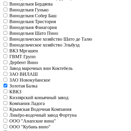
Винодельня Бердяева
Винодельня Гунько
Винодельня Собер Баш
Винодельня Тристория
Винодельня Фанагория
Винодельня Шато Пино
Винодельческое хозяйство Шато де Талю
Винодельческое хозяйство Эльбузд
ВКЗ Мргашен
ГВМТ Групп
Дербент Вино
Завод марочных вин Коктебель
ЗАО ВИЛАШ
ЗАО Новокубанское
Золотая Балка
КВКЗ
Кизлярский коньячный завод
Компания Ладога
Крымская Водочная Компания
Ликёро-водочный завод Фортуна
ООО "Анапские вина"
ООО "Кубань вино"