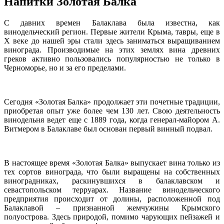
Напитки Золотая Балка
С давних времен Балаклава была известна, как
винодельческий регион. Первые жители Крыма, тавры, еще в
X веке до нашей эры стали здесь заниматься выращиванием
винограда. Производимые на этих землях вина древних
греков активно пользовались популярностью не только в
Черноморье, но и за его пределами.
Сегодня «Золотая Балка» продолжает эти почетные традиции,
приобретая опыт уже более чем 130 лет. Свою деятельность
винодельня ведет еще c 1889 года, когда генерал-майором А.
Витмером в Балаклаве был основан первый винный подвал.
В настоящее время «Золотая Балка» выпускает вина только из
тех сортов винограда, что были выращены на собственных
виноградниках, раскинувшихся в балаклавском и
севастопольском терруарах. Название винодельческого
предприятия происходит от долины, расположенной под
Балаклавой – признанной жемчужины Крымского
полуострова. Здесь природой, помимо чарующих пейзажей и