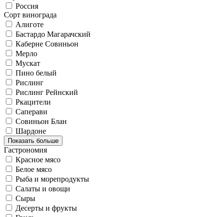
Россия
Сорт винограда
Алиготе
Бастардо Магарачский
Каберне Совиньон
Мерло
Мускат
Пино белый
Рислинг
Рислинг Рейнский
Ркацители
Саперави
Совиньон Блан
Шардоне
Показать больше
Гастрономия
Красное мясо
Белое мясо
Рыба и морепродукты
Салаты и овощи
Сыры
Десерты и фрукты