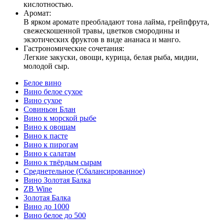
кислотностью.
Аромат:
В ярком аромате преобладают тона лайма, грейпфрута,
свежескошенной травы, цветков смородины и
экзотических фруктов в виде ананаса и манго.
Гастрономические сочетания:
Легкие закуски, овощи, курица, белая рыба, мидии,
молодой сыр.
Белое вино
Вино белое сухое
Вино сухое
Совиньон Блан
Вино к морской рыбе
Вино к овощам
Вино к пасте
Вино к пирогам
Вино к салатам
Вино к твёрдым сырам
Среднетельное (Сбалансированное)
Вино Золотая Балка
ZB Wine
Золотая Балка
Вино до 1000
Вино белое до 500