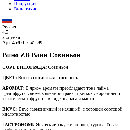
Продукция
Вина тихие
Россия
4.5
2 оценки
Арт. 4630017545599
Вино ZB Вайн Совиньон
СОРТ ВИНОГРАДА:
Совиньон
ЦВЕТ
:
Вино золотисто-желтого цвета
АРОМАТ
:
В ярком аромате преобладают тона лайма,
грейпфрута, свежескошенной травы, цветков смородины и
экзотических фруктов в виде ананаса и манго.
ВКУС
:
Вкус гармоничный и изящный, с хорошей сортовой
кислотностью.
ГАСТРОНОМИЯ
:
Легкие закуски, овощи, курица, белая
рыба, мидии, молодой сыр.