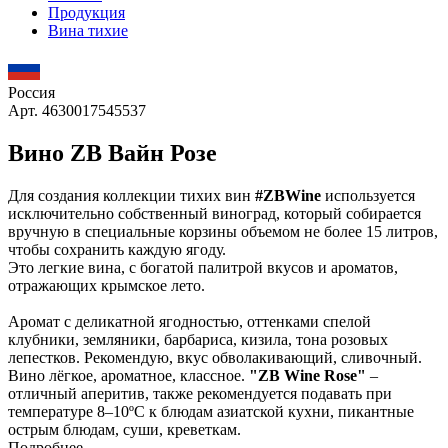
Продукция
Вина тихие
Россия
Арт. 4630017545537
Вино ZB Вайн Розе
Для создания коллекции тихих вин
#ZBWine
используется
исключительно собственный виноград, который собирается
вручную в специальные корзины объемом не более 15 литров,
чтобы сохранить каждую ягоду.
Это легкие вина, с богатой палитрой вкусов и ароматов,
отражающих крымское лето.
Аромат с деликатной ягодностью, оттенками спелой
клубники, земляники, барбариса, кизила, тона розовых
лепестков. Рекомендую, вкус обволакивающий, сливочный.
Вино лёгкое, ароматное, классное.
"ZB Wine Rose"
–
отличный аперитив, также рекомендуется подавать при
температуре 8–10ºС к блюдам азиатской кухни, пикантные
острым блюдам, суши, креветкам.
Подробнее