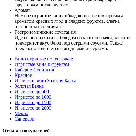
фруктовым послевкусием.
Аромат:
Нежное игристое вино, обладающее неповторимым
ароматом красных ягод и сладких фруктов, слегка
оттененных специями.
Гастрономические сочетания:
Идеально подходит к блюдам из красного мяса, хорошо
подчеркнет вкус блюд под острыми соусами. Также
прекрасно сочетается с ягодными десертами.
Вино игристое полусладкое
Игристые вина к фруктам
Каберне-Совиньон
Красное
Игристое вино Золотая Балка
Золотая Балка
Игристое до 500
Игристое до 1000
Игристое до 1500
Игристое до 2000
Мерло
Саперави
Отзывы покупателей