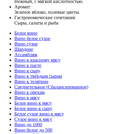
Нежный, с мягкой кислотностью.
Аромат:
Зеленое яблоко, полевые цветы.
Гастрономические сочетания:
Сыры, салаты и рыба
Белое вино
Вино белое сухое
Вино сухое
Шардоне
Ассамбляж
Вино к красному мясу
Вино к пасте
Вино к сыру
Вино к твёрдым сырам
Вино к телятине
Среднетельное (Сбалансированное)
Вино к орехам
Вино к мясу
Белое вино к мясу
Белое вино к сыру
Белое сухое вино к мясу
Сухое вино к мясу
Вино до 1000
Вино белое до 500