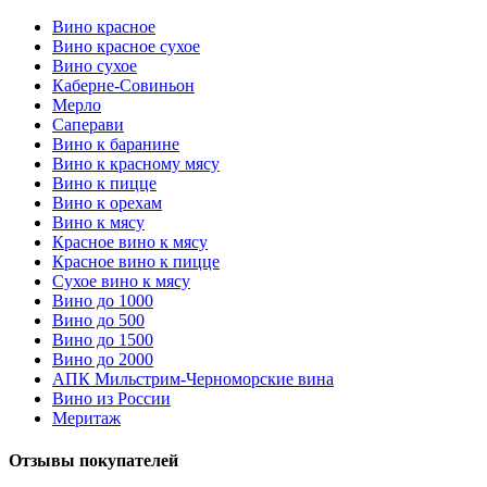
Вино красное
Вино красное сухое
Вино сухое
Каберне-Совиньон
Мерло
Саперави
Вино к баранине
Вино к красному мясу
Вино к пицце
Вино к орехам
Вино к мясу
Красное вино к мясу
Красное вино к пицце
Сухое вино к мясу
Вино до 1000
Вино до 500
Вино до 1500
Вино до 2000
АПК Мильстрим-Черноморские вина
Вино из России
Меритаж
Отзывы покупателей