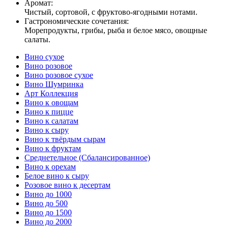
Аромат:
Чистый, сортовой, с фруктово-ягодными нотами.
Гастрономические сочетания:
Морепродукты, грибы, рыба и белое мясо, овощные
салаты.
Вино сухое
Вино розовое
Вино розовое сухое
Вино Шумринка
Арт Коллекция
Вино к овощам
Вино к пицце
Вино к салатам
Вино к сыру
Вино к твёрдым сырам
Вино к фруктам
Среднетельное (Сбалансированное)
Вино к орехам
Белое вино к сыру
Розовое вино к десертам
Вино до 1000
Вино до 500
Вино до 1500
Вино до 2000