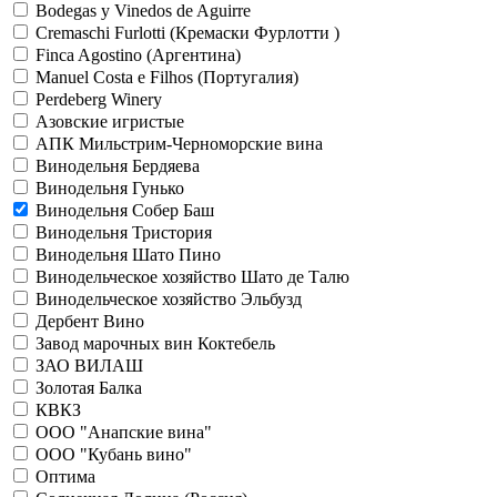
Bodegas y Vinedos de Aguirre
Cremaschi Furlotti (Кремаски Фурлотти )
Finca Agostino (Аргентина)
Manuel Costa e Filhos (Португалия)
Perdeberg Winery
Азовские игристые
АПК Мильстрим-Черноморские вина
Винодельня Бердяева
Винодельня Гунько
Винодельня Собер Баш
Винодельня Тристория
Винодельня Шато Пино
Винодельческое хозяйство Шато де Талю
Винодельческое хозяйство Эльбузд
Дербент Вино
Завод марочных вин Коктебель
ЗАО ВИЛАШ
Золотая Балка
КВКЗ
ООО "Анапские вина"
ООО "Кубань вино"
Оптима