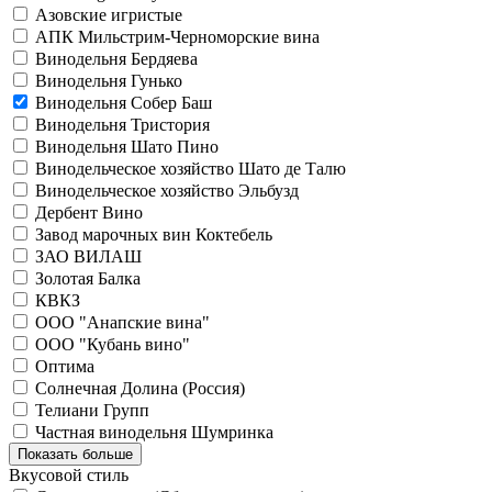
Азовские игристые
АПК Мильстрим-Черноморские вина
Винодельня Бердяева
Винодельня Гунько
Винодельня Собер Баш
Винодельня Тристория
Винодельня Шато Пино
Винодельческое хозяйство Шато де Талю
Винодельческое хозяйство Эльбузд
Дербент Вино
Завод марочных вин Коктебель
ЗАО ВИЛАШ
Золотая Балка
КВКЗ
ООО "Анапские вина"
ООО "Кубань вино"
Оптима
Солнечная Долина (Россия)
Телиани Групп
Частная винодельня Шумринка
Показать больше
Вкусовой стиль