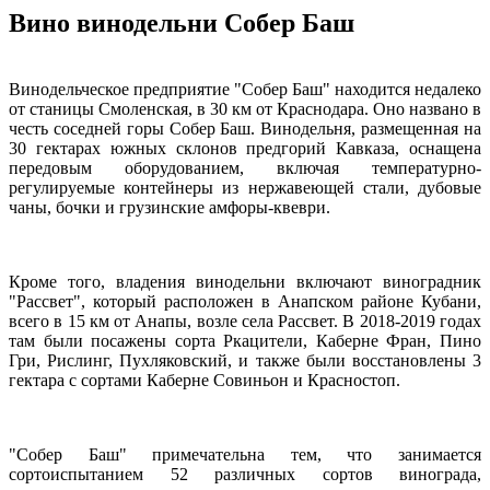
Вино винодельни Собер Баш
Винодельческое предприятие "Собер Баш" находится недалеко
от станицы Смоленская, в 30 км от Краснодара. Оно названо в
честь соседней горы Собер Баш. Винодельня, размещенная на
30 гектарах южных склонов предгорий Кавказа, оснащена
передовым оборудованием, включая температурно-
регулируемые контейнеры из нержавеющей стали, дубовые
чаны, бочки и грузинские амфоры-квеври.
Кроме того, владения винодельни включают виноградник
"Рассвет", который расположен в Анапском районе Кубани,
всего в 15 км от Анапы, возле села Рассвет. В 2018-2019 годах
там были посажены сорта Ркацители, Каберне Фран, Пино
Гри, Рислинг, Пухляковский, и также были восстановлены 3
гектара с сортами Каберне Совиньон и Красностоп.
"Собер Баш" примечательна тем, что занимается
сортоиспытанием 52 различных сортов винограда,