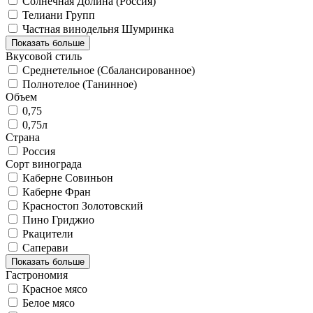
Солнечная Долина (Россия)
Телиани Групп
Частная винодельня Шумринка
Показать больше
Вкусовой стиль
Среднетельное (Сбалансированное)
Полнотелое (Танинное)
Объем
0,75
0,75л
Страна
Россия
Сорт винограда
Каберне Совиньон
Каберне Фран
Красностоп Золотовский
Пино Гриджио
Ркацители
Саперави
Показать больше
Гастрономия
Красное мясо
Белое мясо