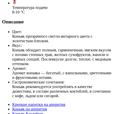
Температура подачи
8-10 °С
Описание
Цвет:
Коньяк прозрачного светло-янтарного цвета с
золотистым блеском.
Вкус:
Коньяк обладает полным, гармоничным, мягким вкусом
с нотами степных трав, желтых сухофруктов, ванили и
пряных специй. Послевкусие долгое, теплое, с медовым
оттенком.
Аромат:
Аромат коньяка — богатый, с ванильными, цветочными
и фруктовыми нотами.
Гастрономические сочетания:
Коньяк рекомендуется употреблять в качестве
дижестива, в составе различных коктейлей, в сочетании
с кофе, льдом или сигарой.
Крепкие напитки на аперитив
Коньяк на аперитив
Коньяк Коктебель