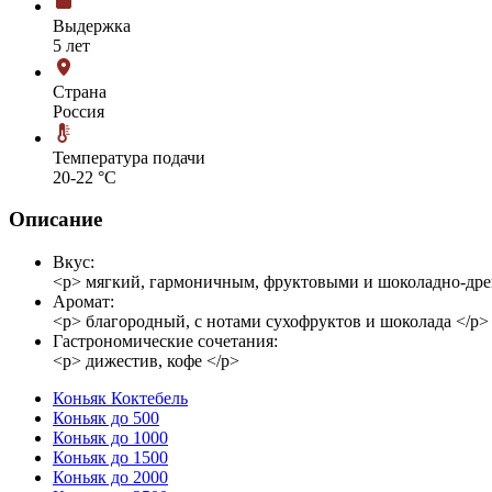
Выдержка
5 лет
Страна
Россия
Температура подачи
20-22 °С
Описание
Вкус:
<p> мягкий, гармоничным, фруктовыми и шоколадно-дре
Аромат:
<p> благородный, с нотами сухофруктов и шоколада </p>
Гастрономические сочетания:
<p> дижестив, кофе </p>
Коньяк Коктебель
Коньяк до 500
Коньяк до 1000
Коньяк до 1500
Коньяк до 2000