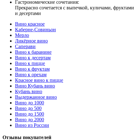
Гастрономические сочетания:
Прекрасно сочетается с выпечкой, куличами, фруктами
и десертами
Вино красное
Каберне-Совиньон
Мерло
Ликёрное вино
Саперави
Вино к баранине
Вино к десертам
Вино к пицце
Вино к фруктам
Вино к орехам
Красное вино к пицце
Вино Кубань вино
Кубань вино
Выдержанное вино
Вино до 1000
Вино до 500
Вино до 1500
Вино до 2000
Вино из России
Отзывы покупателей