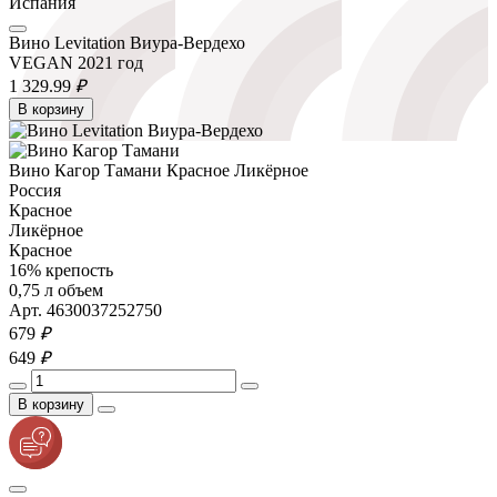
Испания
Вино Levitation Виура-Вердехо
VEGAN 2021 год
1 329.
99
₽
В корзину
Вино Кагор Тамани Красное Ликёрное
Россия
Красное
Ликёрное
Красное
16% крепость
0,75 л объем
Арт. 4630037252750
679
₽
649
₽
В корзину