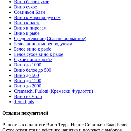
Вино белое сухое
Вино сухое
Совиньон Блан
Вино к морепродуктам
Вино к пасте
Вино к пирогам
Вино к рыбе
Среднетельное (Сбалансированное)
Белое вино к морепродуктам
Белое вино к рыбе
Белое сухое вино к рыбе
Сухое вино к рыбе
Вино до 1000
Вино белое до 500
Вино до 500
Вино до 1500
Вино до 2000
Cremaschi Furlotti (Кремаски Фурлотти)
Вино из Чили
Terra Ignis
Отзывы покупателей
Ваш отзыв о напитке Вино Терра Игнис Совиньон Блан Белое
Сухое отразится на рейтинге напитка и поможет с выбором